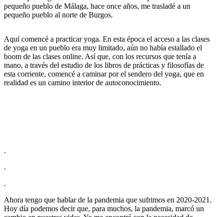
pequeño pueblo de Málaga, hace once años, me trasladé a un
pequeño pueblo al norte de Burgos.
Aquí comencé a practicar yoga. En esta época el acceso a las clases
de yoga en un pueblo era muy limitado, aún no había estallado el
boom de las clases online. Así que, con los recursos que tenía a
mano, a través del estudio de los libros de prácticas y filosofías de
esta corriente, comencé a caminar por el sendero del yoga, que en
realidad es un camino interior de autoconocimiento.
“
Conocerse a si mismo significa identificar aquello que te hace bien
y aquello que no te hace tanto bien, y poder elegir. Esto es Ser
Consciente. Adquirir la consciencia que te permite elegir lo que te
nutre, lo que te equilibra y lo que te lleva al bienestar físico y
emocional
.”
.
.
.
Ahora tengo que hablar de la pandemia que sufrimos en 2020-2021.
Hoy día podemos decir que, para muchos, la pandemia, marcó un