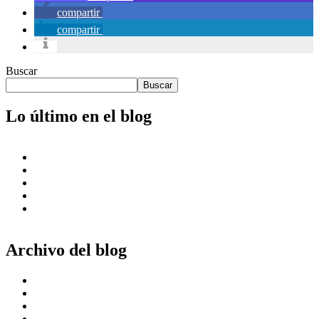
compartir
compartir
Buscar
Buscar
Lo último en el blog
Los ajustes en yoga
Yoga Ayurvédico
Como proteger las articulaciones con la práctica de yoga
Las herramientas del yoga
Nuestros certificados
Archivo del blog
mayo 2024
abril 2024
marzo 2024
febrero 2024