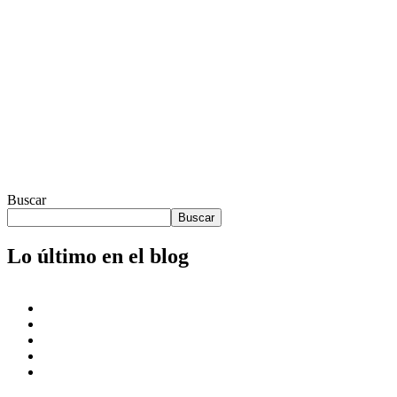
enclaverural
bienestar
consciencia
enclaverural
equilibrio
yoga
Entrada anterior
Nuestros certificados
Entrada siguiente
Como proteger las articulaciones con la práctica de yoga
Buscar
Buscar
Lo último en el blog
Los ajustes en yoga
Yoga Ayurvédico
Como proteger las articulaciones con la práctica de yoga
Las herramientas del yoga
Nuestros certificados